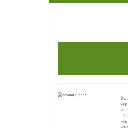
Šiam
kaip
Vilar
mėne
kaip 
viską