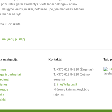
 prižiūrėti ir gerai atrodantys. Vieta labai dėkinga – aplink
, daugybė vietos, miškai, netoliese upė, yra maniežas. Manau
u ten dar ne sykį.
yna Kučinskaitė
i į naujienų puslapį
ta navigacija
Kontaktai
Taip p
F
 mus
T: +370 618 84810 (Žirgynas)
ai ir partneriai
T: +370 618 84820 (Jojimo
liepimai
treneris)
ienos
E:
info@vilartas.lt
augos
Niūronių kaimas, Anykščių
rija
rajonas
aktai