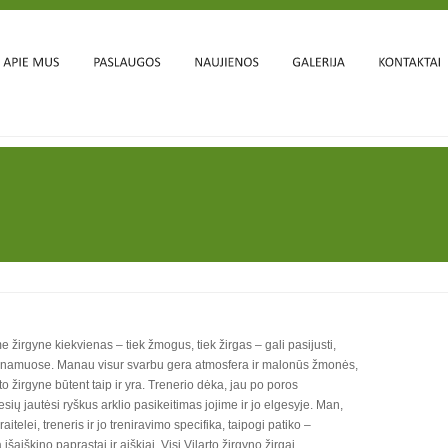
e žirgyne kiekvienas – tiek žmogus, tiek žirgas – gali pasijusti,
 namuose. Manau visur svarbu gera atmosfera ir malonūs žmonės,
to žirgyne būtent taip ir yra. Trenerio dėka, jau po poros
sių jautėsi ryškus arklio pasikeitimas jojime ir jo elgesyje. Man,
raitelei, treneris ir jo treniravimo specifika, taipogi patiko –
 išaiškino paprastai ir aiškiai. Visi Vilarto žirgyno žirgai