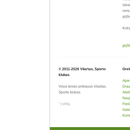
labai
ramu
grįši
Kotr
grįžt
© 2011-2026 Vilartas, Sporto
Grei
klubas
Apie
Visos teisės priklauso Vilartas,
Draug
Sporto klubas
Atsi
Nauj
ˆ Į viršų
Pasl
Gale
Kont